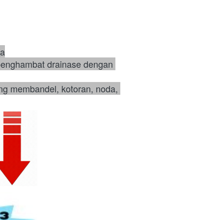
ma
 penghambat drainase dengan 
ng membandel, kotoran, noda, 