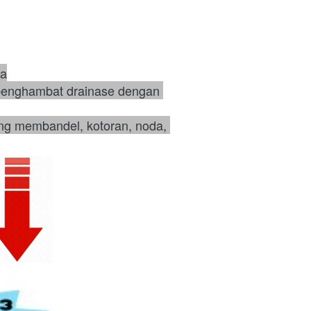
ma
 penghambat drainase dengan 
ng membandel, kotoran, noda, 