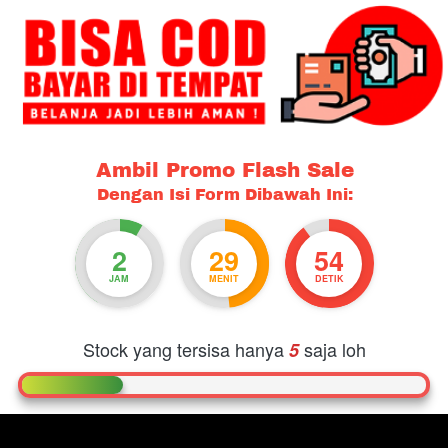
Ambil Promo Flash Sale
Dengan Isi Form Dibawah Ini:
2
29
54
JAM
MENIT
DETIK
Stock yang tersisa hanya
saja loh
5