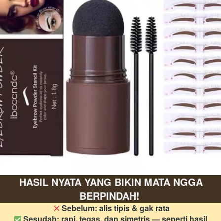
HASIL NYATA YANG BIKIN MATA NGGA 
BERPINDAH!
 Sebelum: alis tipis & gak rata

 Sesudah: rapi, tegas, dan simetris — seperti hasil 